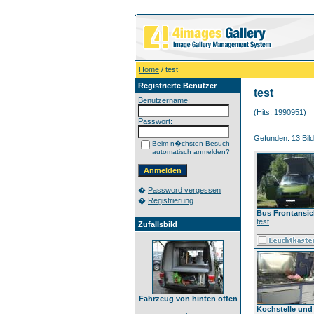
Home
/ test
Registrierte Benutzer
test
Benutzername:
(Hits: 1990951)
Passwort:
Gefunden: 13 Bild(
Beim n�chsten Besuch
automatisch anmelden?
�
Password vergessen
�
Registrierung
Bus Frontansic
test
Zufallsbild
Fahrzeug von hinten offen
Kochstelle und