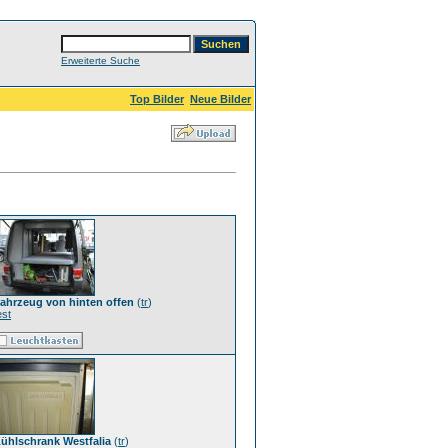
Erweiterte Suche
Top Bilder
Neue Bilder
ahrzeug von hinten offen
(
tr
)
est
ühlschrank Westfalia
(
tr
)