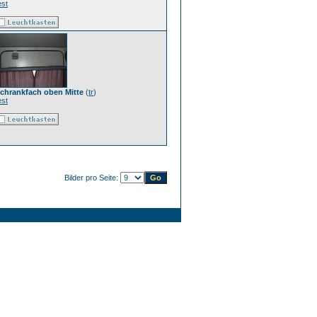
est
chrankfach oben Mitte
(
tr
)
est
Bilder pro Seite: