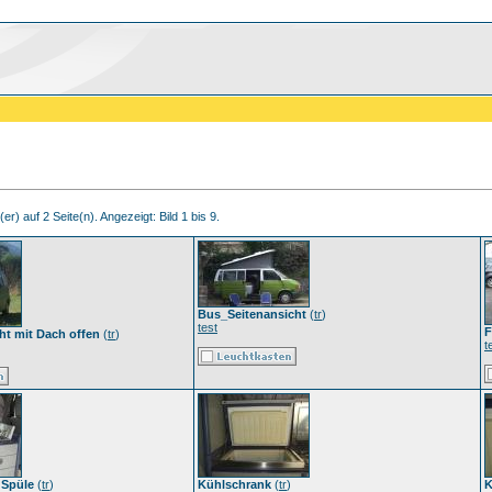
er) auf 2 Seite(n). Angezeigt: Bild 1 bis 9.
Bus_Seitenansicht
(
tr
)
test
F
ht mit Dach offen
(
tr
)
t
 Spüle
(
tr
)
Kühlschrank
(
tr
)
K