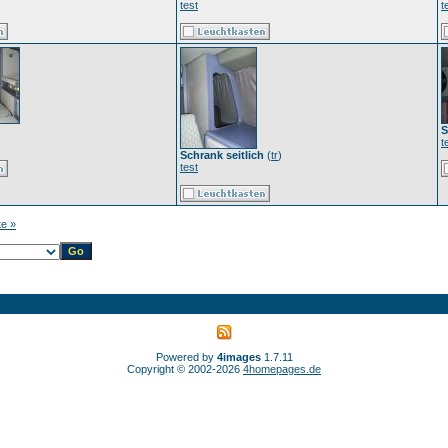
test
t
S
t
Schrank seitlich
(
tr
)
test
te »
Powered by
4images
1.7.11
Copyright © 2002-2026
4homepages.de