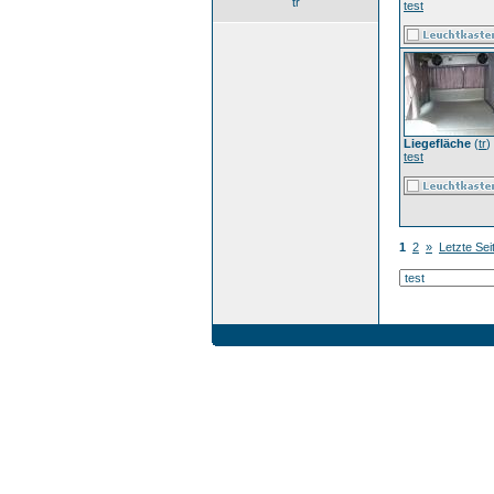
tr
test
Liegefläche
(
tr
)
test
1
2
»
Letzte Sei