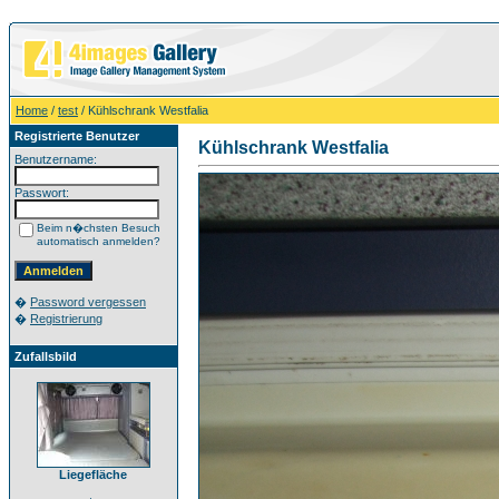
Home
/
test
/ Kühlschrank Westfalia
Registrierte Benutzer
Kühlschrank Westfalia
Benutzername:
Passwort:
Beim n�chsten Besuch
automatisch anmelden?
�
Password vergessen
�
Registrierung
Zufallsbild
Liegefläche