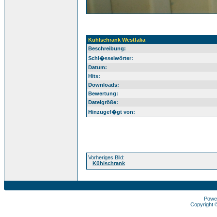
Kühlschrank Westfalia
Beschreibung:
Schl�sselwörter:
Datum:
Hits:
Downloads:
Bewertung:
Dateigröße:
Hinzugef�gt von:
Vorheriges Bild:
Kühlschrank
Powe
Copyright