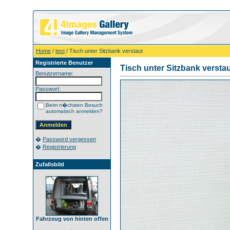
Home
/
test
/ Tisch unter Sitzbank verstaut
Registrierte Benutzer
Tisch unter Sitzbank versta
Benutzername:
Passwort:
Beim n�chsten Besuch
automatisch anmelden?
�
Password vergessen
�
Registrierung
Zufallsbild
Fahrzeug von hinten offen