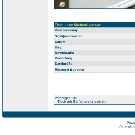
Tisch unter Sitzbank verstaut
Beschreibung:
Schl�sselwörter:
Datum:
Hits:
Downloads:
Bewertung:
Dateigröße:
Hinzugef�gt von:
Vorheriges Bild:
Tisch mit Beifahrersitz gedreht
Powe
Copyright