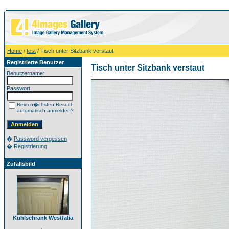
Home
/
test
/ Tisch unter Sitzbank verstaut
Registrierte Benutzer
Tisch unter Sitzbank verstaut
Benutzername:
Passwort:
Beim n�chsten Besuch
automatisch anmelden?
�
Password vergessen
�
Registrierung
Zufallsbild
Kühlschrank Westfalia