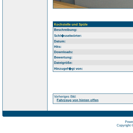
Kochstelle und Spüle
Beschreibung:
Schl�sselwörter:
Datum:
Hits:
Downloads:
Bewertung:
Dateigröße:
Hinzugef�gt von:
Vorheriges Bild:
Fahrzeug von hinten offen
Powe
Copyright