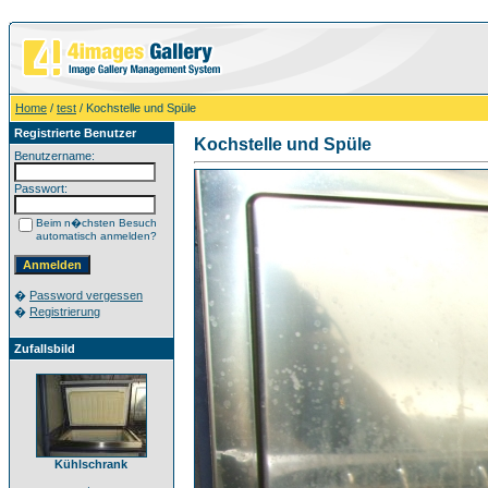
Home
/
test
/ Kochstelle und Spüle
Registrierte Benutzer
Kochstelle und Spüle
Benutzername:
Passwort:
Beim n�chsten Besuch
automatisch anmelden?
�
Password vergessen
�
Registrierung
Zufallsbild
Kühlschrank