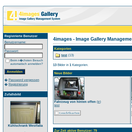
Registrierte Benutzer
4images - Image Gallery Manageme
Benutzername:
Kategorien
Passwort:
test
(13)
Beim n�chsten Besuch
automatisch anmelden?
13
Bilder in
1
Kategorien.
Neue Bilder
�
Password vergessen
�
Registrierung
Zufallsbild
Fahrzeug von hinten offen
(
tr
)
test
Kühlschrank Westfalia
Zur Zeit aktive Benutzer: 79