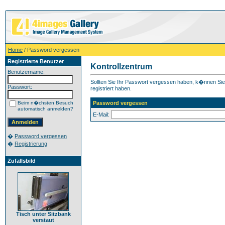
Home
/ Password vergessen
Registrierte Benutzer
Kontrollzentrum
Benutzername:
Sollten Sie Ihr Passwort vergessen haben, k�nnen Sie h
Passwort:
registriert haben.
Beim n�chsten Besuch
Password vergessen
automatisch anmelden?
E-Mail:
�
Password vergessen
�
Registrierung
Zufallsbild
Tisch unter Sitzbank
verstaut