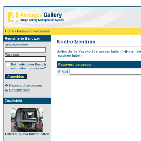
Home
/ Password vergessen
Registrierte Benutzer
Kontrollzentrum
Benutzername:
Sollten Sie Ihr Passwort vergessen haben, k�nnen Sie h
Passwort:
registriert haben.
Beim n�chsten Besuch
Password vergessen
automatisch anmelden?
E-Mail:
�
Password vergessen
�
Registrierung
Zufallsbild
Fahrzeug von hinten offen