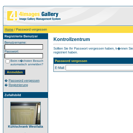
Home
/ Password vergessen
Registrierte Benutzer
Kontrollzentrum
Benutzername:
Sollten Sie Ihr Passwort vergessen haben, k�nnen Sie h
Passwort:
registriert haben.
Beim n�chsten Besuch
Password vergessen
automatisch anmelden?
E-Mail:
�
Password vergessen
�
Registrierung
Zufallsbild
Kühlschrank Westfalia