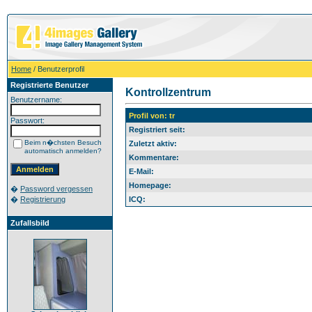
Home
/ Benutzerprofil
Registrierte Benutzer
Kontrollzentrum
Benutzername:
Profil von: tr
Passwort:
Registriert seit:
Beim n�chsten Besuch
Zuletzt aktiv:
automatisch anmelden?
Kommentare:
E-Mail:
Homepage:
�
Password vergessen
�
Registrierung
ICQ:
Zufallsbild