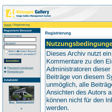
Home
/ Registrierung
Registrierte Benutzer
Registrierung
Benutzername:
Nutzungsbedingunge
Passwort:
Beim n�chsten Besuch
Dieses Archiv nutzt e
automatisch anmelden?
Kommentare zu den Ei
Administratoren dieser
�
Password vergessen
�
Registrierung
Beiträge von diesem Sy
Zufallsbild
unmöglich, alle Beiträg
Ansichten des Autors a
können nicht für den In
Bus_Seitenansicht
werden.
tr