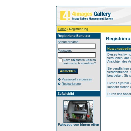
Home
/ Registrierung
Registrierte Benutzer
Registrier
Benutzername:
Nutzungsbedi
Passwort:
Dieses Archiv n
versuchen, alle 
Beim n�chsten Besuch
Ansichten des Au
automatisch anmelden?
Sie verpflichten
veröffentlichen.
bearbeiten. Sie
�
Password vergessen
Dieses System v
�
Registrierung
sondern dienen a
Zufallsbild
Durch das Absch
Fahrzeug von hinten offen