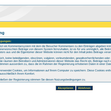
ung
ngungen:
utzt ein Kommentarsystem mit dem die Besucher Kommentare zu den Einträgen abgeben könne
unerwünschten Beiträge von diesem System fernzuhalten, ist es für uns unmöglich, alle Beiträ
tors aus und die Eigentümer dieser Website können nicht für den Inhalt jedes Beitrags vera
 sich, keine beleidigenden, obszönen, vulgären, verleumdenden, gewaltverherrlichenden oder
 Sie räumen den Betreibern und Administratoren dieser Website das Recht ein, Beiträge nac
 stimmen ausserdem zu, dass die im Rahmen der Registrierung erhobenen Daten in einer Da
erwendet Cookies, um Informationen auf Ihrem Computer zu speichern. Diese Cookies entha
usschließlich Ihrem Komfort.
ließen der Registrierung stimmen Sie diesen Nutzungsbedingungen zu.