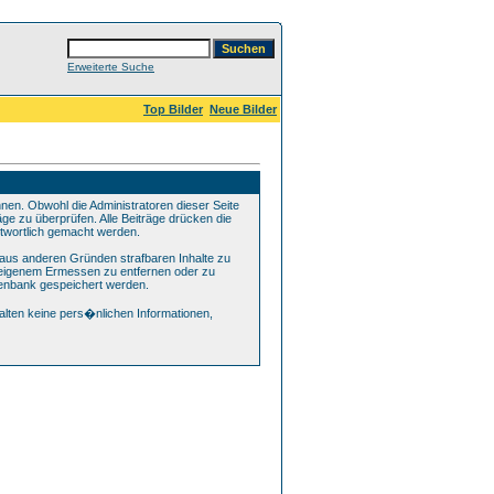
Erweiterte Suche
Top Bilder
Neue Bilder
n. Obwohl die Administratoren dieser Seite
ge zu überprüfen. Alle Beiträge drücken die
ntwortlich gemacht werden.
 aus anderen Gründen strafbaren Inhalte zu
h eigenem Ermessen zu entfernen oder zu
tenbank gespeichert werden.
lten keine pers�nlichen Informationen,