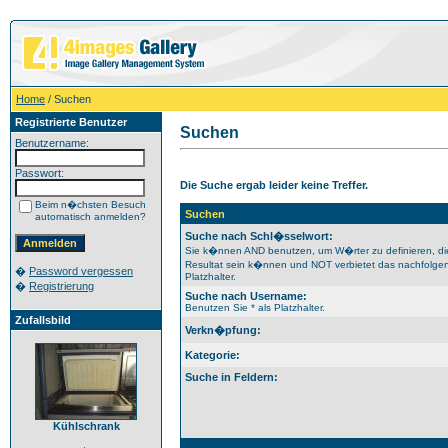
Home
/ Suchen
Registrierte Benutzer
Suchen
Benutzername:
Passwort:
Die Suche ergab leider keine Treffer.
Beim n�chsten Besuch
Suchen
automatisch anmelden?
Suche nach Schl�sselwort:
Sie k�nnen AND benutzen, um W�rter zu definieren, d
Resultat sein k�nnen und NOT verbietet das nachfolgend
�
Password vergessen
Platzhalter.
�
Registrierung
Suche nach Username:
Benutzen Sie * als Platzhalter.
Zufallsbild
Verkn�pfung:
Kategorie:
Suche in Feldern:
Kühlschrank