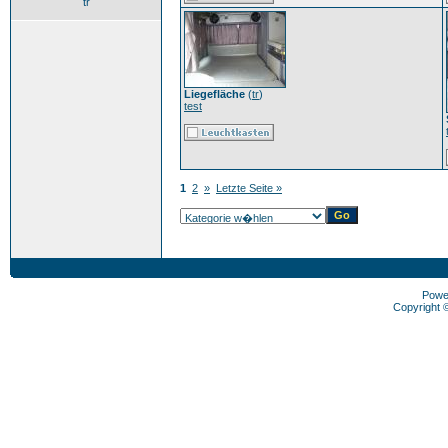
tr
Liegefläche
(
tr
)
test
1
2
»
Letzte Seite »
Powe
Copyright