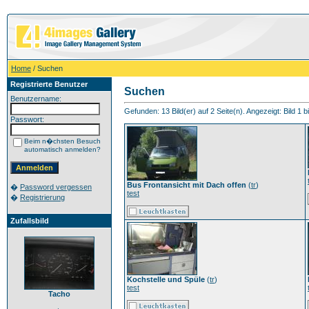
Home
/ Suchen
Registrierte Benutzer
Suchen
Benutzername:
Gefunden: 13 Bild(er) auf 2 Seite(n). Angezeigt: Bild 1 bi
Passwort:
Beim n�chsten Besuch
automatisch anmelden?
Bus Frontansicht mit Dach offen
(
tr
)
�
Password vergessen
test
�
Registrierung
Zufallsbild
Kochstelle und Spüle
(
tr
)
test
Tacho