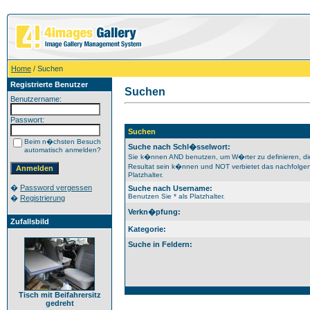
Home
/ Suchen
Registrierte Benutzer
Suchen
Benutzername:
Passwort:
Suchen
Beim n�chsten Besuch
Suche nach Schl�sselwort:
automatisch anmelden?
Sie k�nnen AND benutzen, um W�rter zu definieren, d
Resultat sein k�nnen und NOT verbietet das nachfolgend
Platzhalter.
�
Password vergessen
Suche nach Username:
Benutzen Sie * als Platzhalter.
�
Registrierung
Verkn�pfung:
Zufallsbild
Kategorie:
Suche in Feldern:
Tisch mit Beifahrersitz
gedreht