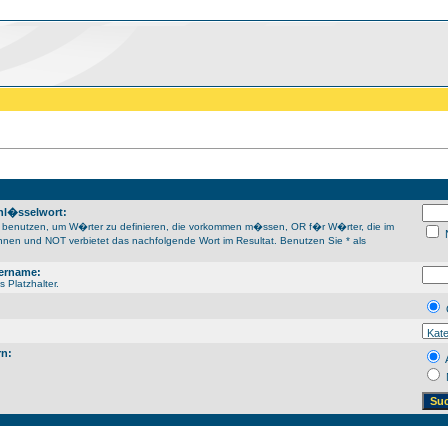
hl�sselwort:
benutzen, um W�rter zu definieren, die vorkommen m�ssen, OR f�r W�rter, die im
N
nnen und NOT verbietet das nachfolgende Wort im Resultat. Benutzen Sie * als
ername:
s Platzhalter.
rn:
A