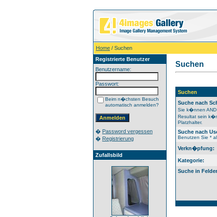
Home
/ Suchen
Registrierte Benutzer
Suchen
Benutzername:
Passwort:
Suchen
Beim n�chsten Besuch
Suche nach Sc
automatisch anmelden?
Sie k�nnen AND 
Resultat sein k�
Platzhalter.
�
Password vergessen
Suche nach Us
Benutzen Sie * al
�
Registrierung
Verkn�pfung:
Zufallsbild
Kategorie:
Suche in Felde