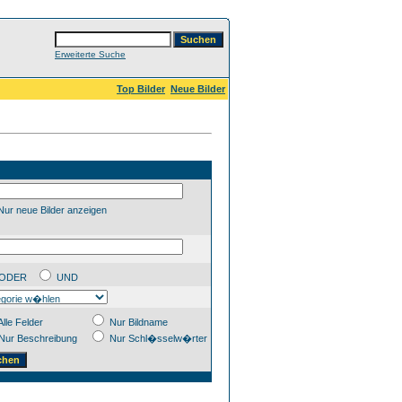
Erweiterte Suche
Top Bilder
Neue Bilder
ur neue Bilder anzeigen
ODER
UND
lle Felder
Nur Bildname
Nur Beschreibung
Nur Schl�sselw�rter