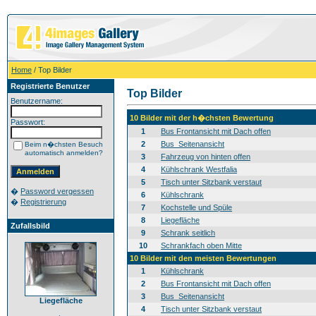
Home
/ Top Bilder
Registrierte Benutzer
Top Bilder
Benutzername:
10 Bilder mit der h�chsten Bewertung
Passwort:
1
Bus Frontansicht mit Dach offen
2
Bus_Seitenansicht
Beim n�chsten Besuch
automatisch anmelden?
3
Fahrzeug von hinten offen
4
Kühlschrank Westfalia
5
Tisch unter Sitzbank verstaut
�
Password vergessen
6
Kühlschrank
�
Registrierung
7
Kochstelle und Spüle
8
Liegefläche
Zufallsbild
9
Schrank seitlich
10
Schrankfach oben Mitte
10 Bilder mit den meisten Bewertungen
1
Kühlschrank
2
Bus Frontansicht mit Dach offen
3
Bus_Seitenansicht
Liegefläche
4
Tisch unter Sitzbank verstaut