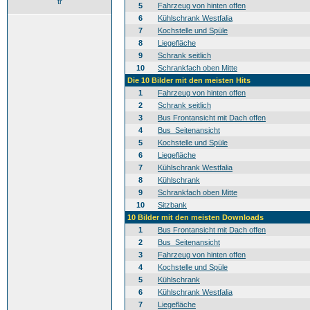
tr
5
Fahrzeug von hinten offen
6
Kühlschrank Westfalia
7
Kochstelle und Spüle
8
Liegefläche
9
Schrank seitlich
10
Schrankfach oben Mitte
Die 10 Bilder mit den meisten Hits
1
Fahrzeug von hinten offen
2
Schrank seitlich
3
Bus Frontansicht mit Dach offen
4
Bus_Seitenansicht
5
Kochstelle und Spüle
6
Liegefläche
7
Kühlschrank Westfalia
8
Kühlschrank
9
Schrankfach oben Mitte
10
Sitzbank
10 Bilder mit den meisten Downloads
1
Bus Frontansicht mit Dach offen
2
Bus_Seitenansicht
3
Fahrzeug von hinten offen
4
Kochstelle und Spüle
5
Kühlschrank
6
Kühlschrank Westfalia
7
Liegefläche