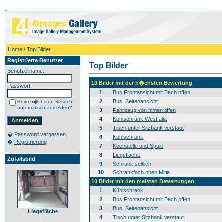
Home
/ Top Bilder
Registrierte Benutzer
Top Bilder
Benutzername:
10 Bilder mit der h�chsten Bewertung
Passwort:
1
Bus Frontansicht mit Dach offen
2
Bus_Seitenansicht
Beim n�chsten Besuch
automatisch anmelden?
3
Fahrzeug von hinten offen
4
Kühlschrank Westfalia
5
Tisch unter Sitzbank verstaut
�
Password vergessen
6
Kühlschrank
�
Registrierung
7
Kochstelle und Spüle
8
Liegefläche
Zufallsbild
9
Schrank seitlich
10
Schrankfach oben Mitte
10 Bilder mit den meisten Bewertungen
1
Kühlschrank
2
Bus Frontansicht mit Dach offen
3
Bus_Seitenansicht
Liegefläche
4
Tisch unter Sitzbank verstaut