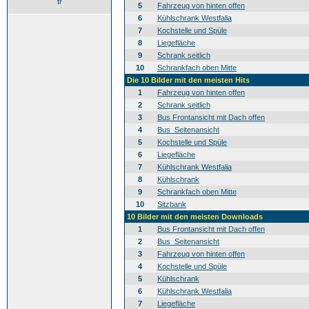
tr
5
Fahrzeug von hinten offen
6
Kühlschrank Westfalia
7
Kochstelle und Spüle
8
Liegefläche
9
Schrank seitlich
10
Schrankfach oben Mitte
Die 10 Bilder mit den meisten Hits
1
Fahrzeug von hinten offen
2
Schrank seitlich
3
Bus Frontansicht mit Dach offen
4
Bus_Seitenansicht
5
Kochstelle und Spüle
6
Liegefläche
7
Kühlschrank Westfalia
8
Kühlschrank
9
Schrankfach oben Mitte
10
Sitzbank
10 Bilder mit den meisten Downloads
1
Bus Frontansicht mit Dach offen
2
Bus_Seitenansicht
3
Fahrzeug von hinten offen
4
Kochstelle und Spüle
5
Kühlschrank
6
Kühlschrank Westfalia
7
Liegefläche