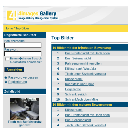
Home
/ Top Bilder
Registrierte Benutzer
Top Bilder
Benutzername:
10 Bilder mit der h�chsten Bewertung
Passwort:
1
Bus Frontansicht mit Dach offen
2
Bus_Seitenansicht
Beim n�chsten Besuch
automatisch anmelden?
3
Fahrzeug von hinten offen
4
Kühlschrank Westfalia
5
Tisch unter Sitzbank verstaut
�
Password vergessen
6
Kühlschrank
�
Registrierung
7
Kochstelle und Spüle
8
Liegefläche
Zufallsbild
9
Schrank seitlich
10
Schrankfach oben Mitte
10 Bilder mit den meisten Bewertungen
1
Kühlschrank
2
Bus Frontansicht mit Dach offen
3
Bus_Seitenansicht
Tisch mit Beifahrersitz
gedreht
4
Tisch unter Sitzbank verstaut