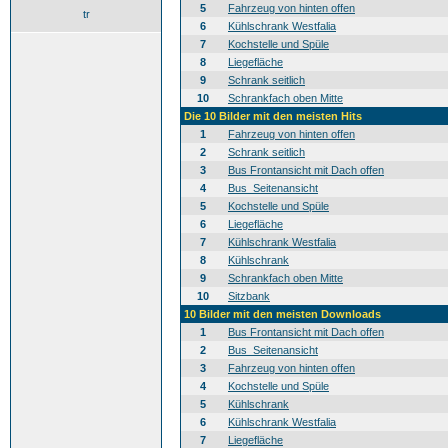
5
Fahrzeug von hinten offen
tr
6
Kühlschrank Westfalia
7
Kochstelle und Spüle
8
Liegefläche
9
Schrank seitlich
10
Schrankfach oben Mitte
Die 10 Bilder mit den meisten Hits
1
Fahrzeug von hinten offen
2
Schrank seitlich
3
Bus Frontansicht mit Dach offen
4
Bus_Seitenansicht
5
Kochstelle und Spüle
6
Liegefläche
7
Kühlschrank Westfalia
8
Kühlschrank
9
Schrankfach oben Mitte
10
Sitzbank
10 Bilder mit den meisten Downloads
1
Bus Frontansicht mit Dach offen
2
Bus_Seitenansicht
3
Fahrzeug von hinten offen
4
Kochstelle und Spüle
5
Kühlschrank
6
Kühlschrank Westfalia
7
Liegefläche